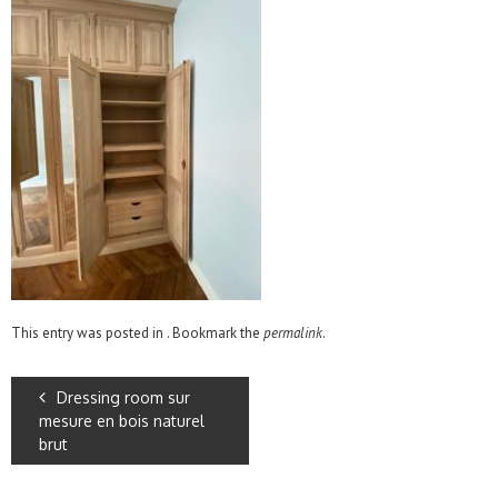
This entry was posted in . Bookmark the
permalink
.
Dressing room sur
mesure en bois naturel
brut