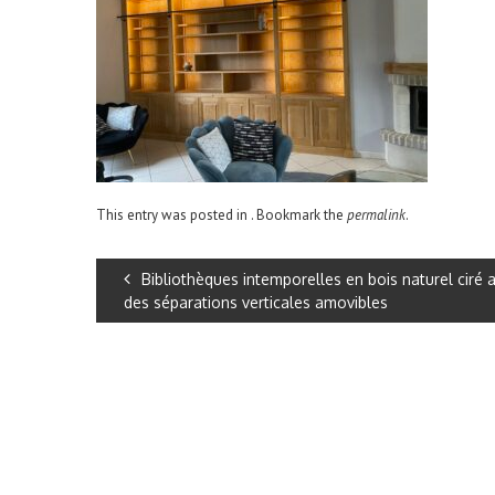
This entry was posted in . Bookmark the
permalink
.
Bibliothèques intemporelles en bois naturel ciré 
des séparations verticales amovibles