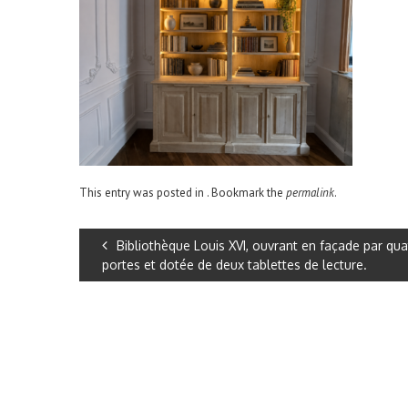
This entry was posted in . Bookmark the
permalink
.
Bibliothèque Louis XVI, ouvrant en façade par qua
portes et dotée de deux tablettes de lecture.