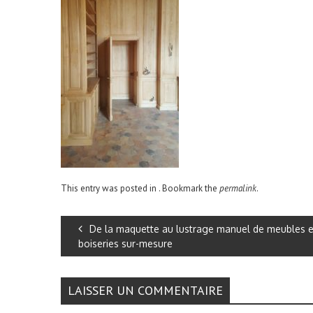
This entry was posted in . Bookmark the
permalink
.
De la maquette au lustrage manuel de meubles e
boiseries sur-mesure
LAISSER UN COMMENTAIRE