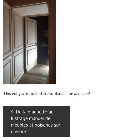
This entry was posted in . Bookmark the
permalink
.
De la maquette au
lustrage manuel de
meubles et boiseries sur-
mesure