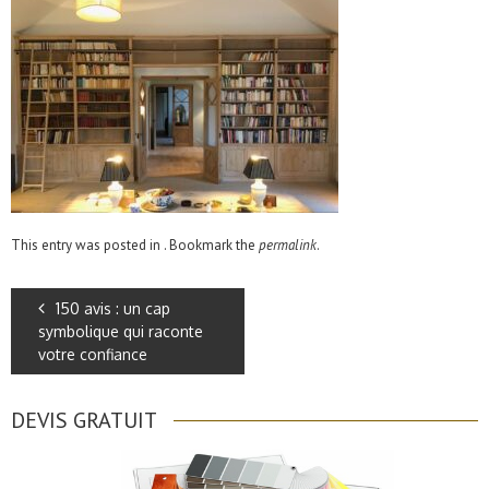
This entry was posted in . Bookmark the
permalink
.
150 avis : un cap
symbolique qui raconte
votre confiance
DEVIS GRATUIT