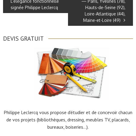
L’élégance fonctionnelle
— Paris, Yvelines (78),
signée Philippe Leclercq
Hauts-de-Seine (92),
Loire-Atlantique (44),
Maine-et-Loire (49)
DEVIS GRATUIT
Philippe Leclercq vous propose d’étudier et de concevoir chacun
de vos projets (bibliothèques, dressing, meubles TV, placards,
bureaux, boiseries…).