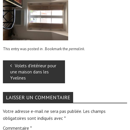
This entry was posted in . Bookmark the
permalink
.
Volets d’intérieur pour
une maison dans les
Yvelines
LAISSER UN COMMENTAIRE
Votre adresse e-mail ne sera pas publiée.
Les champs
obligatoires sont indiqués avec
*
Commentaire
*