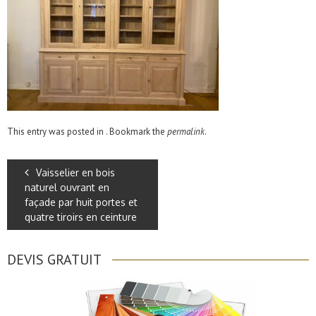
This entry was posted in . Bookmark the
permalink
.
Vaisselier en bois
naturel ouvrant en
façade par huit portes et
quatre tiroirs en ceinture
DEVIS GRATUIT