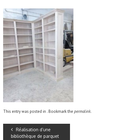
This entry was posted in . Bookmark the
permalink
.
Réalisation d’une
bibliothèque de parquet