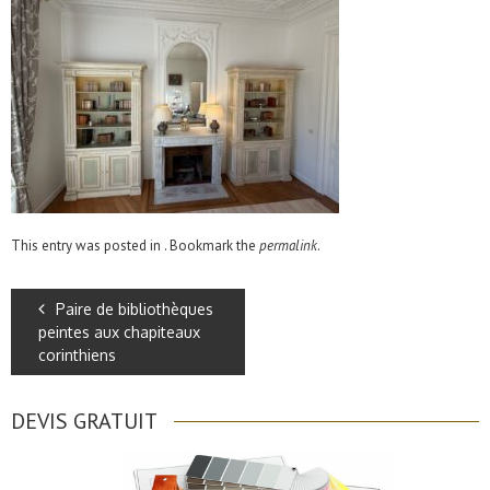
This entry was posted in . Bookmark the
permalink
.
Paire de bibliothèques
peintes aux chapiteaux
corinthiens
DEVIS GRATUIT