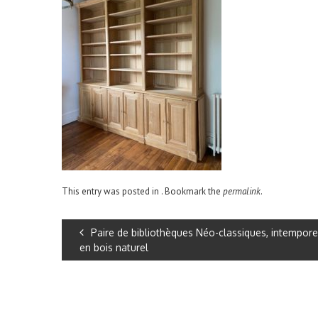
This entry was posted in . Bookmark the
permalink
.
Paire de bibliothèques Néo-classiques, intempore
en bois naturel