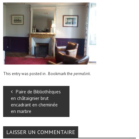
This entry was posted in . Bookmark the
permalink
.
Paire de Bibliothèques
en châtaignier brut
encadrant en cheminée
en marbre
LAISSER UN COMMENTAIRE