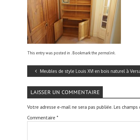
This entry was posted in . Bookmark the
permalink
.
Meubles de style Louis XVI en bois naturel à Versa
LAISSER UN COMMENTAIRE
Votre adresse e-mail ne sera pas publiée.
Les champs o
Commentaire
*