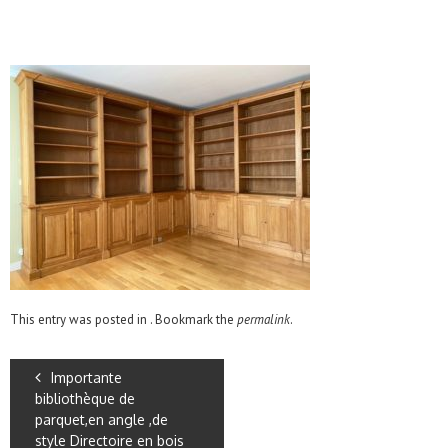
This entry was posted in . Bookmark the
permalink
.
Importante
bibliothèque de
parquet,en angle ,de
style Directoire en bois