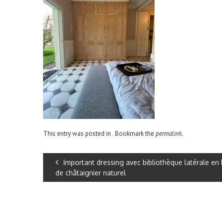
This entry was posted in . Bookmark the
permalink
.
Important dressing avec bibliothèque latérale en 
de châtaignier naturel