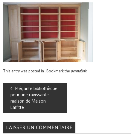
This entry was posted in . Bookmark the
permalink
.
Elégante bibliothèque
pour une ravissante
maison de Maison
Laffitte
LAISSER UN COMMENTAIRE