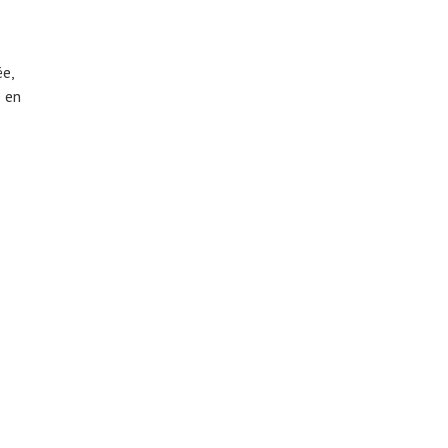
ée,
e en