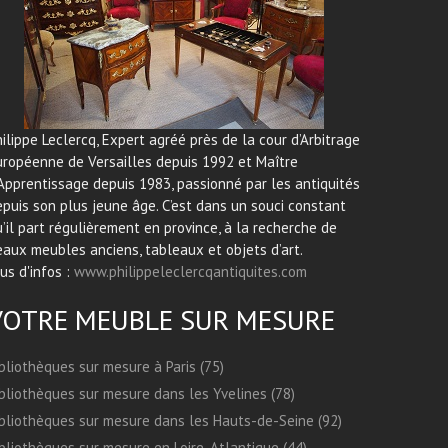
ilippe Leclercq, Expert agréé près de la cour d’Arbitrage
uropéenne de Versailles depuis 1992 et Maître
Apprentissage depuis 1983, passionné par les antiquités
puis son plus jeune âge. C’est dans un souci constant
’il part régulièrement en province, à la recherche de
aux meubles anciens, tableaux et objets d’art.
us d'infos :
www.philippeleclercqantiquites.com
VOTRE MEUBLE SUR MESURE
bliothèques sur mesure à Paris (75)
bliothèques sur mesure dans les Yvelines (78)
bliothèques sur mesure dans les Hauts-de-Seine (92)
bliothèques sur mesure en Loire-Atlantique (44)