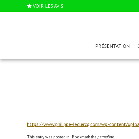
VOIR LES AVIS
PRÉSENTATION
https://www.philippe-leclercq.com/wp-content/uplo
This entry was posted in . Bookmark the
permalink
.