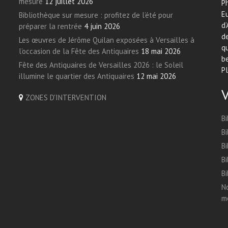
mesure
12 juillet 2026
Ph
E
Bibliothèque sur mesure : profitez de l’été pour
d’
préparer la rentrée
4 juin 2026
de
Les œuvres de Jérôme Quilan exposées à Versailles à
qu
l’occasion de la Fête des Antiquaires
18 mai 2026
be
Fête des Antiquaires de Versailles 2026 : le Soleil
Pl
illumine le quartier des Antiquaires
12 mai 2026
ZONES D'INTERVENTION
Bi
Bi
Bi
Bi
Bi
No
me