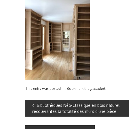
This entry was posted in . Bookmark the
permalink
.
Bibliothèques Néo-Classique en bois naturel
recouvrantes la totalité des murs d’une pièce