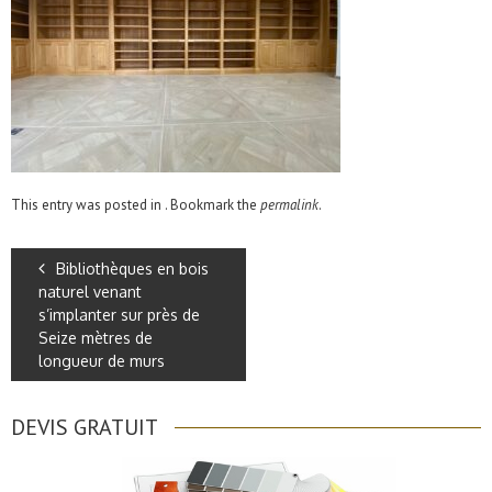
This entry was posted in . Bookmark the
permalink
.
Bibliothèques en bois
naturel venant
s’implanter sur près de
Seize mètres de
longueur de murs
DEVIS GRATUIT