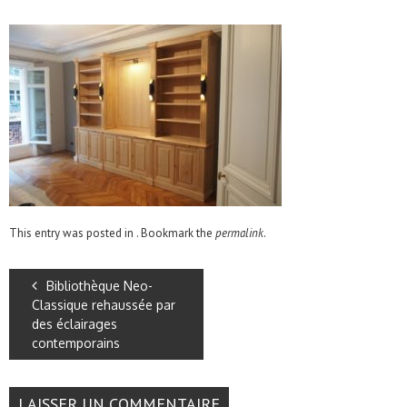
This entry was posted in . Bookmark the
permalink
.
Bibliothèque Neo-
Classique rehaussée par
des éclairages
contemporains
LAISSER UN COMMENTAIRE