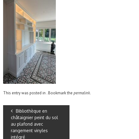
This entry was posted in . Bookmark the
permalink
.
Bibliothèque en
châtaignier peint du sol
au plafond avec
rangement vinyles
intégré