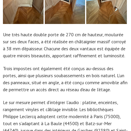
Une très haute double porte de 270 cm de hauteur, moulurée
sur ses deux faces, a été réalisée en châtaignier massif corroyé
à 38 mm d’épaisseur. Chacune des deux vantaux est équipée de
quatre miroirs biseautés, apportant raffinement et luminosité.
Trois impostes ont également été conçus au-dessus des
portes, ainsi que plusieurs soubassements en bois naturel. L’un
des panneaux, situé en angle, a été conçu comme amovible afin
de permettre un accès direct au réseau d’eau de l’étage.
Le sur mesure permet d’intégrer l’audio : platine, enceintes,
rangement vinyles et câblage invisible. Les bibliothèques
Philippe Leclercq adoptent cette modernité à Paris (75000),
tout en s’adaptant à La Baule (44500) et Batz-sur-Mer
(44740), jusque dans des intérieurs de Garches (92380) et Saint-