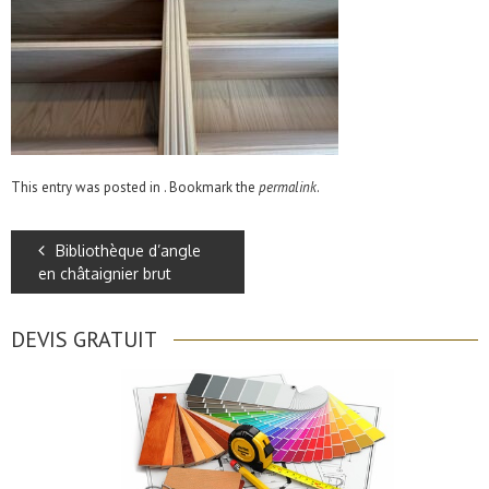
This entry was posted in . Bookmark the
permalink
.
Bibliothèque d’angle
en châtaignier brut
DEVIS GRATUIT