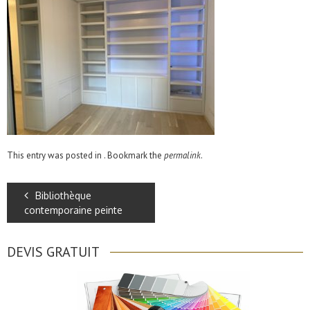
This entry was posted in . Bookmark the
permalink
.
Bibliothèque
contemporaine peinte
DEVIS GRATUIT