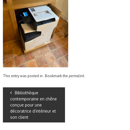
This entry was posted in . Bookmark the
permalink
.
Bibliothèque
contemporaine en chêne
conçue pour une
décoratrice d’intérieur et
son client