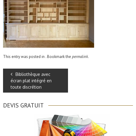
This entry was posted in . Bookmark the
permalink
.
Bibliothèque avec
écran plat intégré en
toute discrétion
DEVIS GRATUIT