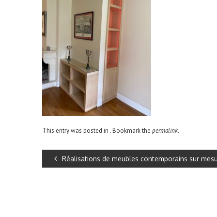
This entry was posted in . Bookmark the
permalink
.
Réalisations de meubles contemporains sur mes