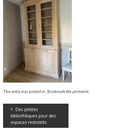
This entry was posted in . Bookmark the
permalink
.
Des petites
bibliothèques pour des
espaces restreints