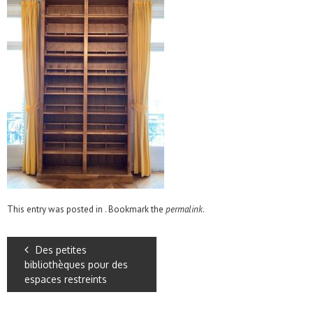
This entry was posted in . Bookmark the
permalink
.
Des petites
bibliothèques pour des
espaces restreints