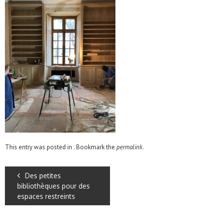
This entry was posted in . Bookmark the
permalink
.
Des petites
bibliothèques pour des
espaces restreints