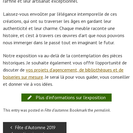
raffiné et leur artisanat exceptionnel.
Laissez-vous envoûter par l’élégance intemporelle de ces
créations, qui ont su traverser les âges en gardant leur
authenticité et leur charme. Chaque meuble raconte une
histoire, et c’est à travers ces œuvres d’art que nous pouvons
nous immerger dans le passé tout en imaginant le futur.
Notre exposition va au-delà de la contemplation des pièces
historiques. Je souhaite également vous offrir l’opportunité de
discuter de
vos projets d’agencement, de bibliothèques et de
boiseries sur mesure
. Je serai là pour vous guider, vous conseiller
et donner vie à vos idées.
Plus d’informations sur l’exposition
This entry was posted in
Fête d'automne
. Bookmark the
permalink
.
Fête d’Automne 2019