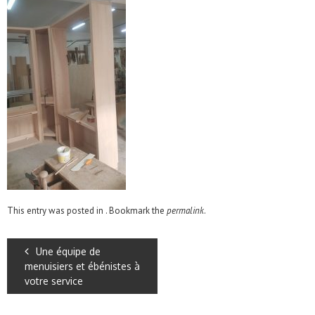
This entry was posted in . Bookmark the
permalink
.
Une équipe de
menuisiers et ébénistes à
votre service