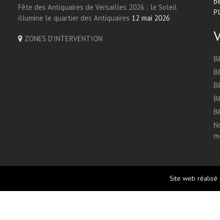
be
Fête des Antiquaires de Versailles 2026 : le Soleil
Pl
illumine le quartier des Antiquaires
12 mai 2026
ZONES D'INTERVENTION
Bi
Bi
Bi
Bi
Bi
No
me
Site web réalisé