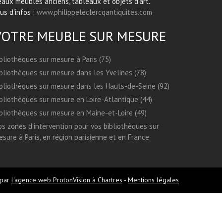
aux meubles anciens, tableaux et objets d’art.
us d'infos :
www.philippeleclercqantiquites.com
VOTRE MEUBLE SUR MESURE
bliothèques sur mesure à Paris (75)
bliothèques sur mesure dans les Yvelines (78)
bliothèques sur mesure dans les Hauts-de-Seine (92)
bliothèques sur mesure en Loire-Atlantique (44)
bliothèques sur mesure en Maine-et-Loire (49)
s zones d’intervention pour vos bibliothèques sur
sure à Paris, en région parisienne et en France
 par
l'agence web ProtonVision à Chartres
-
Mentions légales