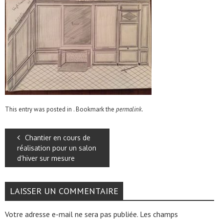
This entry was posted in . Bookmark the
permalink
.
Chantier en cours de
réalisation pour un salon
d’hiver sur mesure
LAISSER UN COMMENTAIRE
Votre adresse e-mail ne sera pas publiée.
Les champs