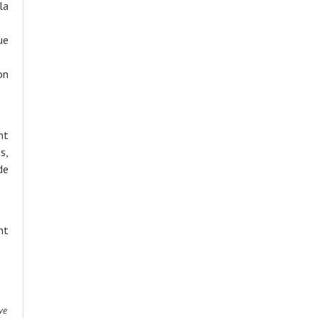
la
ue
on
nt
s,
de
nt
ve