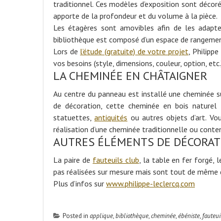
traditionnel. Ces modèles d’exposition sont décoré
apporte de la profondeur et du volume à la pièce.
Les étagères sont amovibles afin de les adapte
bibliothèque est composé d’un espace de rangemen
Lors de
l’étude (gratuite) de votre projet
, Philipp
vos besoins (style, dimensions, couleur, option, etc.
LA CHEMINÉE EN CHÂTAIGNER
Au centre du panneau est installé une cheminée su
de décoration, cette cheminée en bois naturel
statuettes,
antiquités
ou autres objets d’art. V
réalisation d’une cheminée traditionnelle ou conte
AUTRES ÉLÉMENTS DE DÉCORAT
La paire de
fauteuils club
, la table en fer forgé,
pas réalisées sur mesure mais sont tout de même d
Plus d’infos sur
www.philippe-leclercq.com
Posted in
applique
,
bibliothèque
,
cheminée
,
ébéniste
,
fauteui