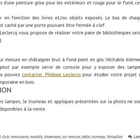
s d’une peinture grise pour les extérieurs et rouge pour le fond, ce
r en fonction des livres et/ou objets exposés. Le bas de chaq
t caché par une porte pouvant être fermée à clef.
e Leclercq vous propose de réaliser votre paire de bibliothèques sel
).
r mesure en châtaigner brut à fond peint en gris. Véritable éléme
 peut par exemple servir de console pour y exposer des lampe
ous pouvez
contacter Philippe Leclercq
pour étudier votre projet 
mporaine en bois.
ION
 les lampes, le trumeau et appliques présentées sur la photo ne so
isponibles à la vente.
l club
,
menuiserie
,
meuble
,
showroom
,
sur mesure
,
table
,
trumeau
,
Versailles
Lea