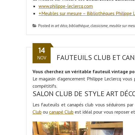
www.philippe-leclercq.com
+Meubles sur mesure – Bibliothèques Philippe 
Posted in
art déco
,
bibliothèque
,
classicisme
,
meuble sur mes
14
FAUTEUILS CLUB ET CAN
NOV
Vous cherchez un véritable fauteuil vintage pou
Le magasin d’agencement Philippe Leclercq vous p
compétitifs.
SALON CLUB DE STYLE ART DÉC
Les fauteuils et canapés club vous séduirons par 
Club
ou
canapé Club
est idéal pour vous reposer et