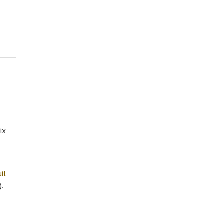
ix
il
).