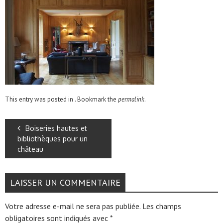
This entry was posted in . Bookmark the
permalink
.
Boiseries hautes et
bibliothèques pour un
château
LAISSER UN COMMENTAIRE
Votre adresse e-mail ne sera pas publiée.
Les champs
obligatoires sont indiqués avec
*