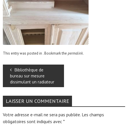
This entry was posted in . Bookmark the
permalink
.
Bibliothèque de
bureau sur mesure
dissimulant un radiateur
LAISSER UN COMMENTAIRE
Votre adresse e-mail ne sera pas publiée.
Les champs
obligatoires sont indiqués avec
*