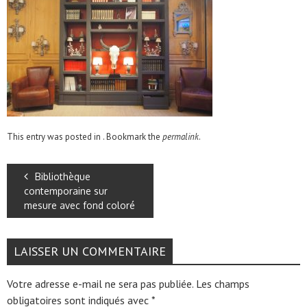
This entry was posted in . Bookmark the
permalink
.
Bibliothèque
contemporaine sur
mesure avec fond coloré
LAISSER UN COMMENTAIRE
Votre adresse e-mail ne sera pas publiée.
Les champs
obligatoires sont indiqués avec
*