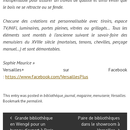
indispensable pour assurer un travail de qualité et ainsi éviter que
le bois ne se rétracte ou se fende.
Chacune des créations est personnalisable avec tiroirs, espace
TV/HiFi, luminaires, portes pleines, vitrées ou grillagés… Tous les
éléments sont montés à l’ancienne suivant le savoir-faire des
menuisiers du XVIIIe siècle (mortaises, tenons, chevilles, perçage
manuel…) et sont démontables.
Sophie Maurice »
Versailles+ sur Facebook
:
https://www.facebook.com/VersaillesPlus
This entry was posted in
bibliothèque
,
journal
,
magazine
,
menuiserie
,
Versailles
.
Bookmark the
permalink
.
Grande bibliothèque
Paire de bibliothèques
en Wengé pour un
dans le showroom à